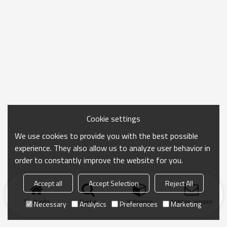
Cookie settings
We use cookies to provide you with the best possible
experience. They also allow us to analyze user behavior in
order to constantly improve the website for you.
Accept all
Accept Selection
Reject All
Startseite
Suche
Kategorie
Anfrage senden
Necessary
Analytics
Preferences
Marketing