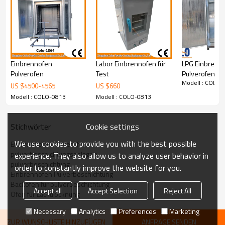
(L *
W
* H)
2000 *1000 *1800
Einbrennofen
Labor Einbrennofen für
LPG Einbrenn
Pulverofen
Test
Pulverofen
Modell : COLO-
US $
4500
-
4565
US $
660
Modell : COLO-0813
Modell : COLO-0813
Cookie settings
Stichwörter
We use cookies to provide you with the best possible
Einbrennofen Pulverofen
pulverbeschichtungsanlagen
experience. They also allow us to analyze user behavior in
pulverbeschichtung
order to constantly improve the website for you.
Einbrennofen Pulverbeschichtung
Backofen für pulverbeschichtung
Accept all
Accept Selection
Reject All
Öfen für Lacktrocknung
Necessary
Analytics
Preferences
Marketing
ZUR WUNSCHLISTE HINZUFÜGEN
ANFRAGE SENDEN