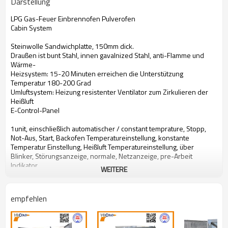
Darstellung
LPG Gas-Feuer Einbrennofen Pulverofen
Cabin
System
Steinwolle
Sandwichplatte
, 150mm
dick.
Draußen
ist bunt
Stahl,
innen
gavalnized
Stahl,
anti-
Flamme und
Wärme
-
Heizsystem
: 15-
20 Minuten
erreichen
die Unterstützung
Temperatur
180-200
Grad
Umluftsystem
: Heizung
resistenter
Ventilator
zum Zirkulieren der
Heißluft
E
-Control
-Panel
1unit
,
einschließlich automatischer
/ constant
temprature
, Stopp,
Not-Aus,
Start
, Backofen
Temperatureinstellung,
konstante
Temperatur
Einstellung
, Heißluft
Temperatureinstellung,
über
Blinker,
Störungsanzeige
,
normale
, Netzanzeige
, pre-
Arbeit
Indikator
.
WEITERE
AUSSENDIMENSION
(L *
W
* H)
empfehlen
2200 * 1300 * 2000
INNENMASS